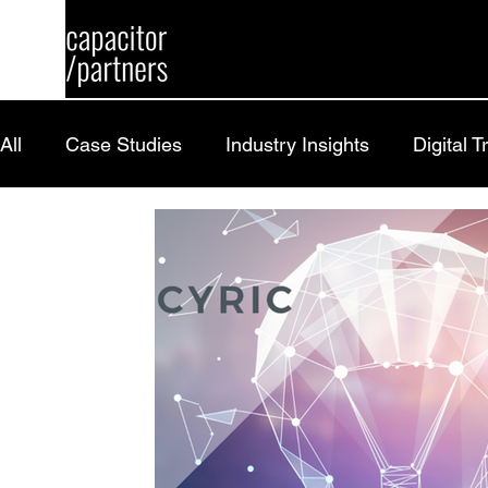
All
Case Studies
Industry Insights
Digital 
Research
Careers