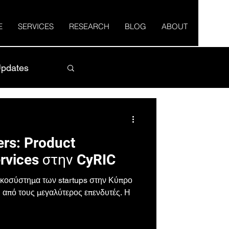
E
SERVICES
RESEARCH
BLOG
ABOUT
pdates
ers: Product
vices στην CyRIC
ικοσύστημα των startups στην Κύπρο
ι από τους μεγαλύτερος επενδυτές. Η